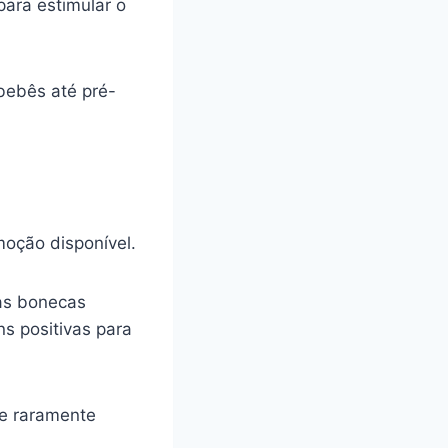
para estimular o
bebês até pré-
oção disponível.
 as bonecas
s positivas para
ue raramente