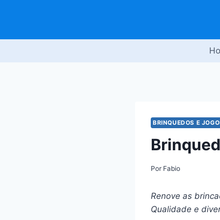
Pular
para
o
Conteúdo
H
BRINQUEDOS E JOGO
Brinqued
Por
Fabio
Renove as brinca
Qualidade e dive