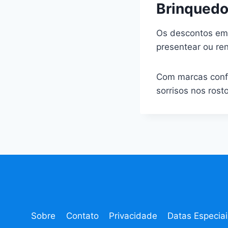
Brinquedo
Os descontos em 
presentear ou ren
Com marcas confi
sorrisos nos ros
Sobre
Contato
Privacidade
Datas Especiai