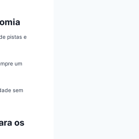
nomia
de pistas e
sempre um
idade sem
ara os