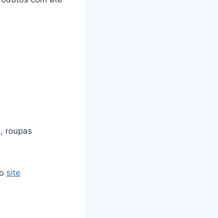
s, roupas
no
site