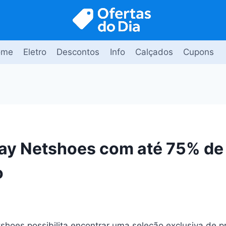
ome
Eletro
Descontos
Info
Calçados
Cupons
ay Netshoes com até 75% de
o
shoes possibilita encontrar uma seleção exclusiva de 