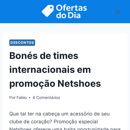
Pular
para
o
Conteúdo
DESCONTOS
Bonés de times
internacionais em
promoção Netshoes
Por
Fabio
4 Comentários
Que tal ter na cabeça um acessório de seu
clube de coração? Promoção especial
Netshoes oferece uma baita oportunidade para