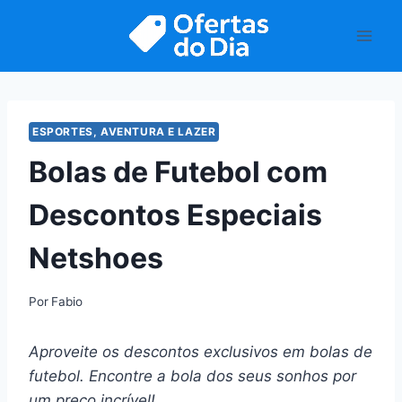
Pular
para
o
Conteúdo
ESPORTES, AVENTURA E LAZER
Bolas de Futebol com
Descontos Especiais
Netshoes
Por
Fabio
Aproveite os descontos exclusivos em bolas de
futebol. Encontre a bola dos seus sonhos por
um preço incrível!