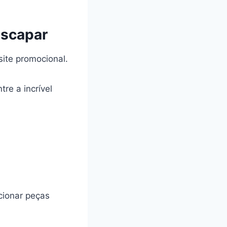
Escapar
site promocional.
re a incrível
cionar peças