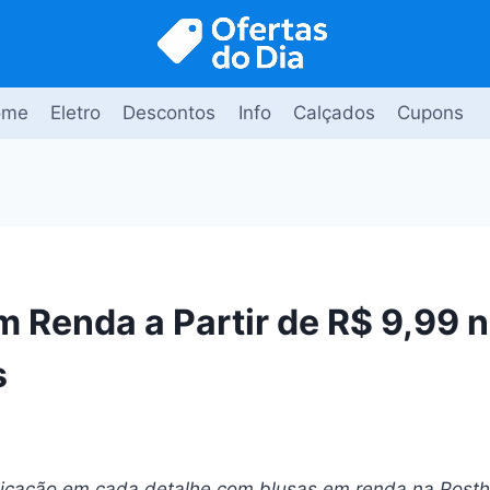
ome
Eletro
Descontos
Info
Calçados
Cupons
m Renda a Partir de R$ 9,99 
s
ticação em cada detalhe com blusas em renda na Posth