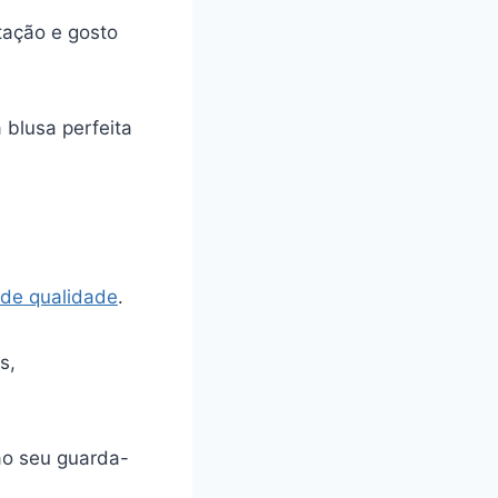
tação e gosto
 blusa perfeita
de qualidade
.
s,
ao seu guarda-