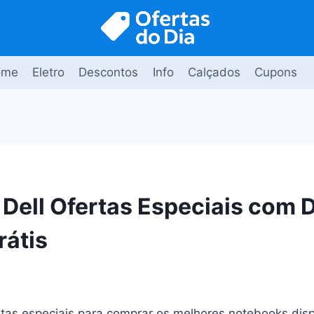
ome
Eletro
Descontos
Info
Calçados
Cupons
 Dell Ofertas Especiais com
rátis
rtas especiais para comprar os melhores notebooks disp