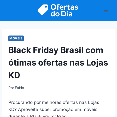
Pular
para
o
Conteúdo
MÓVEIS
Black Friday Brasil com
ótimas ofertas nas Lojas
KD
Por
Fabio
Procurando por melhores ofertas nas Lojas
KD? Aproveite super promoção em móveis
durante a Black Friday Brasil.