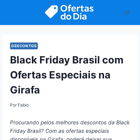
Pular
para
o
Conteúdo
DESCONTOS
Black Friday Brasil com
Ofertas Especiais na
Girafa
Por
Fabio
Procurando pelos melhores descontos da Black
Friday Brasil? Com as ofertas especiais
disponíveis na Girafa, poderá deixar sua