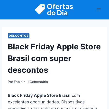
Pular
para
o
Conteúdo
DESCONTOS
Black Friday Apple Store
Brasil com super
descontos
Por
Fabio
1 Comentário
Black Friday Apple Store Brasil
com
excelentes oportunidades. Dispositivos
irresistíveis para utilizar com mais praticidade