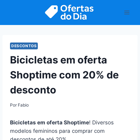
Pular
para
o
Conteúdo
DESCONTOS
Bicicletas em oferta
Shoptime com 20% de
desconto
Por
Fabio
Bicicletas em oferta Shoptime
! Diversos
modelos femininos para comprar com
descontos de até 20%.