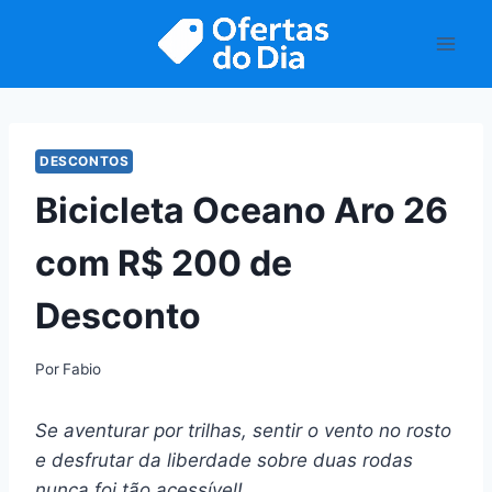
Pular
para
o
Conteúdo
DESCONTOS
Bicicleta Oceano Aro 26
com R$ 200 de
Desconto
Por
Fabio
Se aventurar por trilhas, sentir o vento no rosto
e desfrutar da liberdade sobre duas rodas
nunca foi tão acessível!