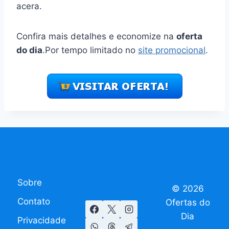
acera.
Confira mais detalhes e economize na
oferta
do dia
.Por tempo limitado no
site promocional
.
Sobre
© 2026
Contato
Ofertas do
Dia
Privacidade