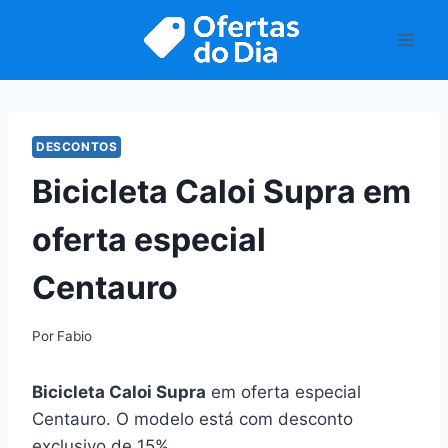
Pular
para
o
Conteúdo
DESCONTOS
Bicicleta Caloi Supra em
oferta especial
Centauro
Por
Fabio
Bicicleta Caloi Supra
em oferta especial
Centauro. O modelo está com desconto
exclusivo de 15%.