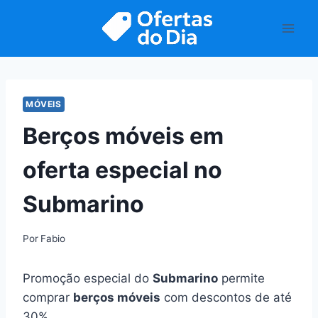
Pular
para
o
Conteúdo
MÓVEIS
Berços móveis em
oferta especial no
Submarino
Por
Fabio
Promoção especial do
Submarino
permite
comprar
berços móveis
com descontos de até
30%.