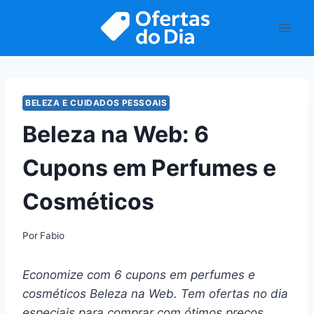
Pular
para
o
Conteúdo
BELEZA E CUIDADOS PESSOAIS
Beleza na Web: 6
Cupons em Perfumes e
Cosméticos
Por
Fabio
Economize com 6 cupons em perfumes e
cosméticos Beleza na Web. Tem ofertas no dia
especiais para comprar com ótimos preços.