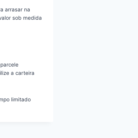
a arrasar na
 valor sob medida
 parcele
ize a carteira
empo limitado