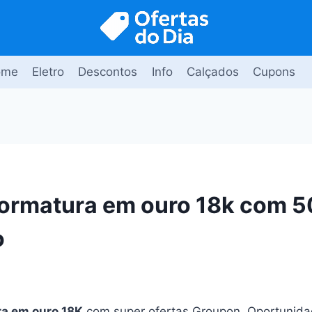
ome
Eletro
Descontos
Info
Calçados
Cupons
formatura em ouro 18k com 
o
ra em ouro 18K
com super ofertas Groupon. Oportunida