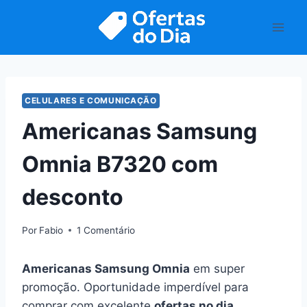
Pular
para
o
Conteúdo
CELULARES E COMUNICAÇÃO
Americanas Samsung
Omnia B7320 com
desconto
Por
Fabio
1 Comentário
Americanas Samsung Omnia
em super
promoção. Oportunidade imperdível para
comprar com excelente
ofertas no dia
.