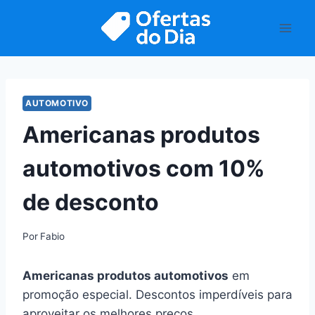
Pular
para
o
Conteúdo
AUTOMOTIVO
Americanas produtos
automotivos com 10%
de desconto
Por
Fabio
Americanas produtos automotivos
em
promoção especial. Descontos imperdíveis para
aproveitar os melhores preços.