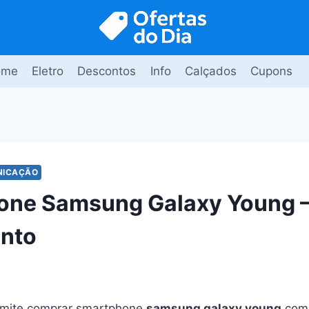
ome
Eletro
Descontos
Info
Calçados
Cupons
NICAÇÃO
one Samsung Galaxy Young –
onto
mite comprar smartphone
samsung galaxy young
com 