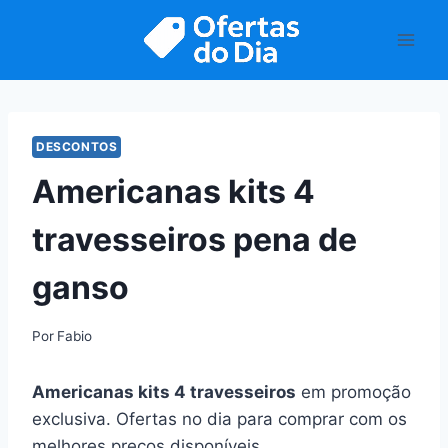
Pular
para
o
Conteúdo
DESCONTOS
Americanas kits 4
travesseiros pena de
ganso
Por
Fabio
Americanas kits 4 travesseiros
em promoção
exclusiva. Ofertas no dia para comprar com os
melhores preços disponíveis.