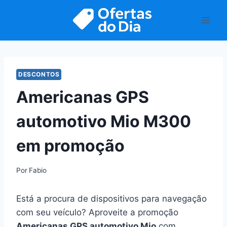
Pular
para
o
Conteúdo
DESCONTOS
Americanas GPS
automotivo Mio M300
em promoção
Por
Fabio
Está a procura de dispositivos para navegação
com seu veículo? Aproveite a promoção
Americanas GPS automotivo Mio
com