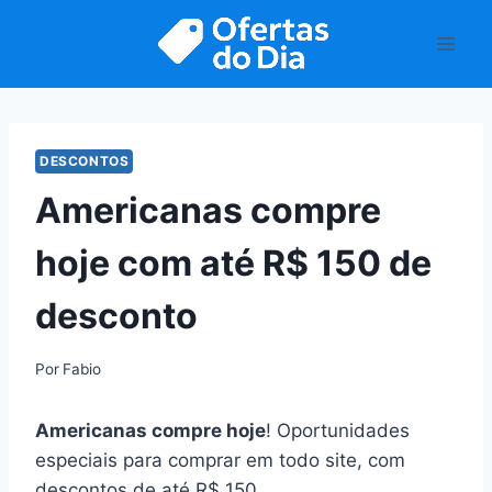
Pular
para
o
Conteúdo
DESCONTOS
Americanas compre
hoje com até R$ 150 de
desconto
Por
Fabio
Americanas compre hoje
! Oportunidades
especiais para comprar em todo site, com
descontos de até R$ 150.