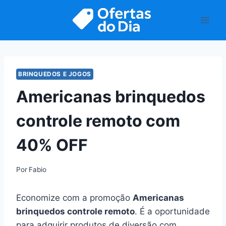
Pular
para
o
Conteúdo
BRINQUEDOS E JOGOS
Americanas brinquedos
controle remoto com
40% OFF
Por
Fabio
Economize com a promoção
Americanas
brinquedos controle remoto
. É a oportunidade
para adquirir produtos de diversão com