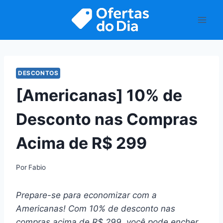
Pular
para
o
Conteúdo
DESCONTOS
[Americanas] 10% de
Desconto nas Compras
Acima de R$ 299
Por
Fabio
Prepare-se para economizar com a
Americanas! Com 10% de desconto nas
compras acima de R$ 299, você pode encher