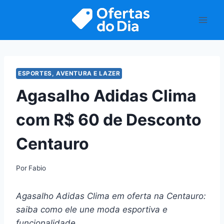
Pular
para
o
Conteúdo
ESPORTES, AVENTURA E LAZER
Agasalho Adidas Clima
com R$ 60 de Desconto
Centauro
Por
Fabio
Agasalho Adidas Clima em oferta na Centauro:
saiba como ele une moda esportiva e
funcionalidade.