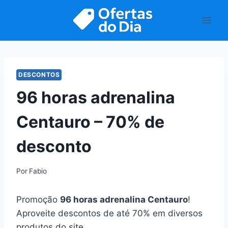
Pular
para
o
Conteúdo
DESCONTOS
96 horas adrenalina
Centauro – 70% de
desconto
Por
Fabio
Promoção
96 horas adrenalina Centauro
!
Aproveite descontos de até 70% em diversos
produtos do site.