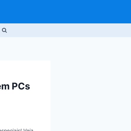
 em PCs
speciais! Veja