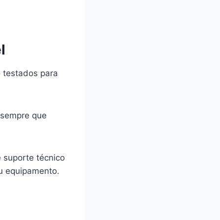
l
o testados para
ê sempre que
e suporte técnico
eu equipamento.