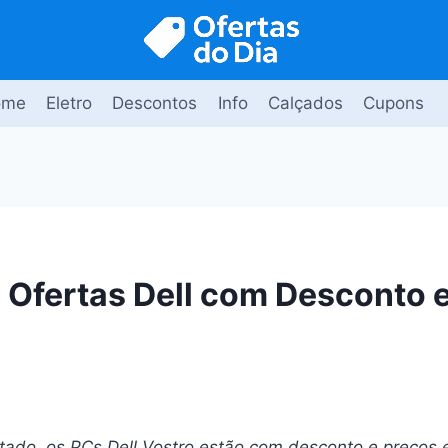
ome
Eletro
Descontos
Info
Calçados
Cupons
e Ofertas Dell com Desconto
tado, os PCs Dell Vostro estão com desconto e preços e