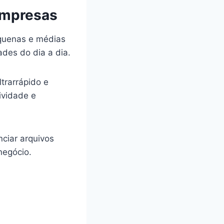
Empresas
equenas e médias
des do dia a dia.
trarrápido e
ividade e
nciar arquivos
negócio.