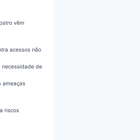
Vostro vêm
ntra acessos não
m necessidade de
ra ameaças
a riscos