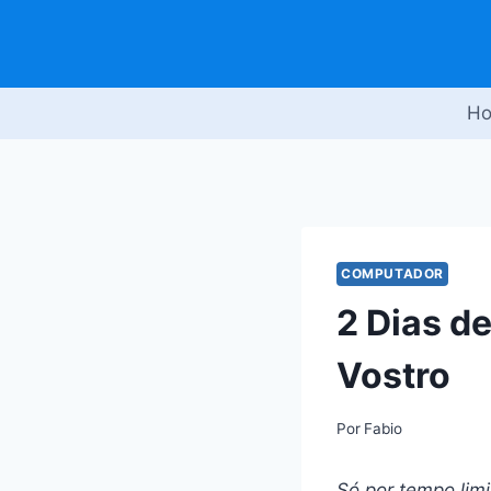
Pular
para
o
Conteúdo
H
COMPUTADOR
2 Dias d
Vostro
Por
Fabio
Só por tempo limi