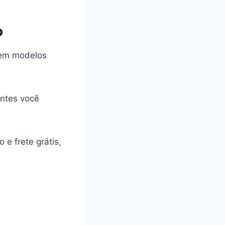
o
s em modelos
antes você
e frete grátis,